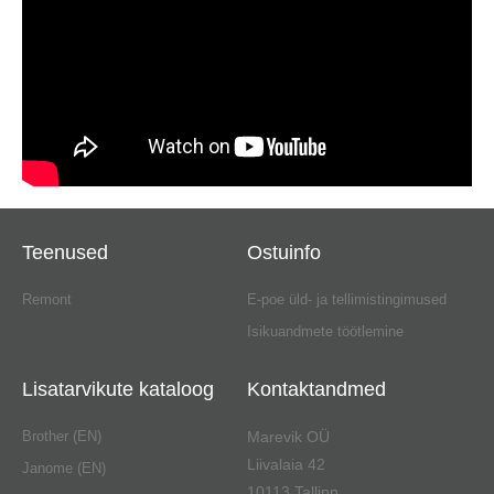
võimaldab õmmelda ja poolida samaaegselt
LED valgustus, 6 lampi
kaal 12kg
Komplekti kuulub: tugevast plastikust töölaua laiendus 60
x 40 cm, 4 pooli, otseõmbluse tald, nõelakomplekt,
presstalla põlvekang.
Teenused
Ostuinfo
Remont
E-poe üld- ja tellimistingimused
Isikuandmete töötlemine
Lisatarvikute kataloog
Kontaktandmed
Brother (EN)
Marevik OÜ
Liivalaia 42
Janome (EN)
10113 Tallinn