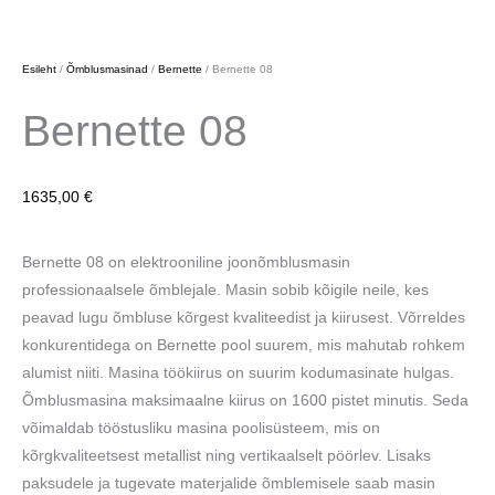
Esileht
/
Õmblusmasinad
/
Bernette
/ Bernette 08
Bernette 08
1635,00
€
Bernette 08 on elektrooniline joonõmblusmasin
professionaalsele õmblejale. Masin sobib kõigile neile, kes
peavad lugu õmbluse kõrgest kvaliteedist ja kiirusest. Võrreldes
konkurentidega on Bernette pool suurem, mis mahutab rohkem
alumist niiti. Masina töökiirus on suurim kodumasinate hulgas.
Õmblusmasina maksimaalne kiirus on 1600 pistet minutis. Seda
võimaldab tööstusliku masina poolisüsteem, mis on
kõrgkvaliteetsest metallist ning vertikaalselt pöörlev. Lisaks
paksudele ja tugevate materjalide õmblemisele saab masin