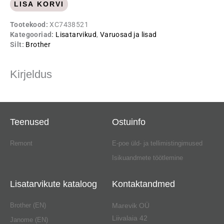
kogus
LISA KORVI
Tootekood:
XC7438521
Kategooriad:
Lisatarvikud
,
Varuosad ja lisad
Silt:
Brother
Kirjeldus
Teenused
Ostuinfo
Remont
E-poe üld- ja tellimistingimused
Isikuandmete töötlemine
Lisatarvikute kataloog
Kontaktandmed
Brother (EN)
Marevik OÜ
Liivalaia 42
Janome (EN)