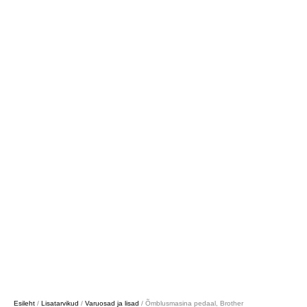
Esileht
/
Lisatarvikud
/
Varuosad ja lisad
/ Õmblusmasina pedaal, Brother