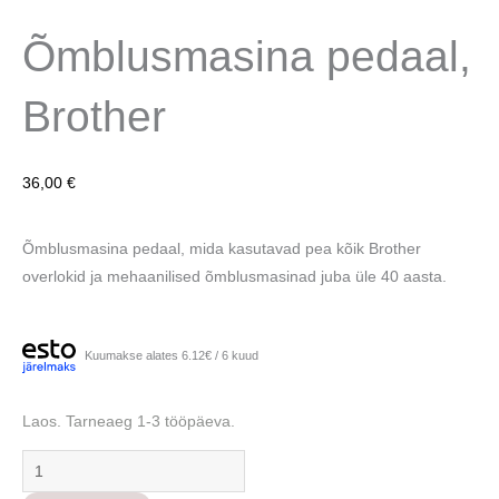
Õmblusmasina pedaal,
Brother
36,00
€
Õmblusmasina pedaal, mida kasutavad pea kõik Brother
overlokid ja mehaanilised õmblusmasinad juba üle 40 aasta.
Kuumakse alates 6.12€ / 6 kuud
Õmblusmasina
Laos. Tarneaeg 1-3 tööpäeva.
pedaal,
Brother